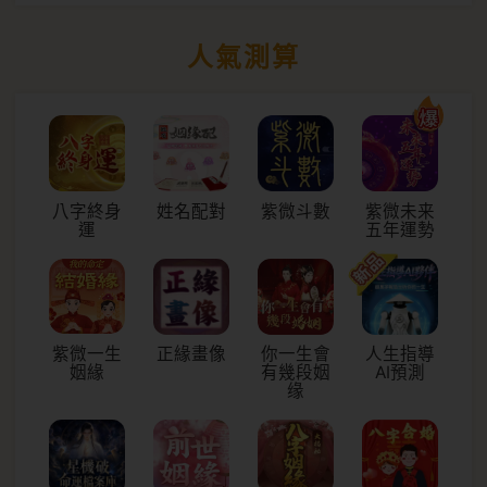
人氣測算
八字終身
姓名配對
紫微斗數
紫微未来
運
五年運勢
紫微一生
正緣畫像
你一生會
人生指導
姻緣
有幾段姻
AI預測
缘