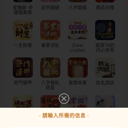
星機破-命
前世姻緣
八字姻缘
精品合婚
運檔案庫
一生財運
事業详批
Ziwei
窥探TA的
Liunian
内心世界
奇門遁甲
八字精批
紫微命書
姓名測試
排盘
· 請輸入所需的信息 ·
你有多少
易經流年
先知紫微
愛情結局
橫財運
運勢
命格詳批
透視