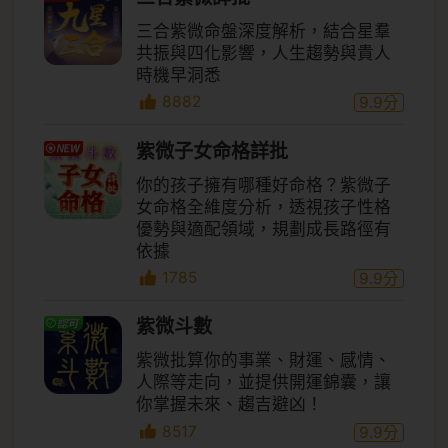
三合紫微命盤深度解析，結合星羣
共振與四化影響，人生趨勢與貴人
時機早洞悉
8882
9.9
分
紫微子女命格詳批
你的孩子擁有哪種好命格？紫微子
女命格全維度分析，透視孩子性格
優勢與適配領域，規劃成長路徑有
依據
1785
9.9
分
紫微斗數
紫微批算你的事業、財運、感情、
人際等走向，並提供開運錦囊，讓
你掌握未來、趨吉避凶！
8517
9.9
分