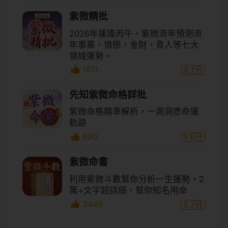
紫微精批
2026年運逢丙午，紫微流年預測流
年事業，情戀，金財，貴人等七大
領域運勢。
1611
9.7
分
先知紫微命格詳批
紫微命格精準解析，一測洞悉命運
軌跡
890
9.9
分
紫微命書
利用紫微斗數幫你分析一生運勢，2
萬+文字超詳細，幫你知名用命
3449
9.7
分