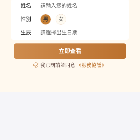
姓名
性別
男
女
生辰
請選擇出生日期
追蹤先知命局
立即查看
我已閲讀並同意
《服務協議》
客户支持
|
郵件
|
著作權通知和移除程序
|
私隱政策聲明
個人資料收集聲明
|
平台使用條款
|
服務協議
|
退款政策
服務時間：週一至週五10:00-18:00
Room 2003, 20th Floor, COFCO TOWER,
No.262 Gloucester Road, Causeway Bay, Hong Kong
FAITH ONNET LIMITED
Copyright ©️ 2026 先知命局 版權所有