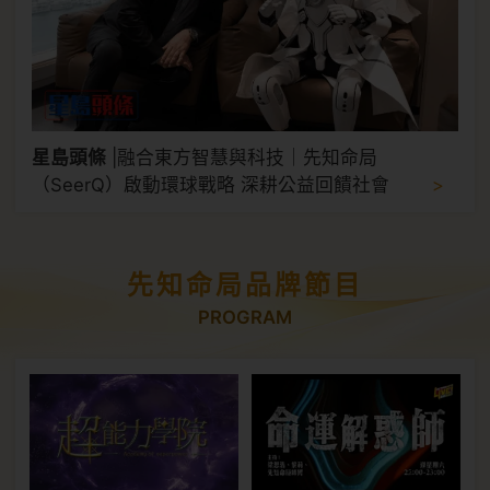
星島頭條
|
融合東方智慧與科技｜先知命局
>
（SeerQ）啟動環球戰略 深耕公益回饋社會
先知命局品牌節目
PROGRAM