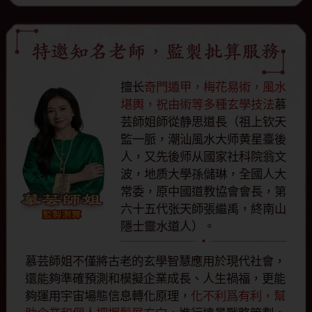
擅长
奇門遁甲，梅花易術，風水
堪輿，祝由術等多種玄學技法
慕
芸師姐師從静思道長（祖上钦天
監一脈，潮汕風水大师黄星臺後
人，又先後师从國家社科院翁文
波，地质大學孫儲琳，全國人大
常委，原中國道教協會會長，第
六十五代张天師張繼禹，終南山
隱士靈水道人）。
慕芸師姐不僅將古老的玄學智慧應用於現代社會，
還能夠準確預測和模擬企業成長、人生禍福，更能
夠運用宇宙場態信息轉化原理，
化不利爲有利，幫