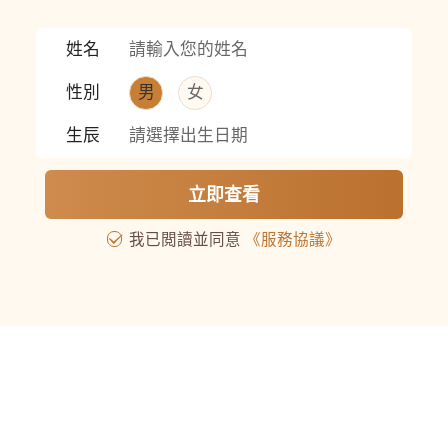
姓名測試
愛情結局
先知紫微
性格自评
透視
命格詳批
姓名
性別
男
女
生辰
請選擇出生日期
追蹤先知命局
立即查看
我已閲讀並同意
《服務協議》
客户支持
|
郵件
|
著作權通知和移除程序
|
私隱政策聲明
個人資料收集聲明
|
平台使用條款
|
服務協議
|
退款政策
服務時間：週一至週五10:00-18:00
Room 2003, 20th Floor, COFCO TOWER,
No.262 Gloucester Road, Causeway Bay, Hong Kong
FAITH ONNET LIMITED