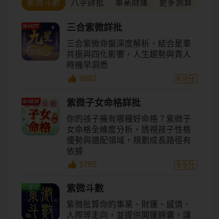
八字詳批
事業財運
更多測算
紫微斗數
三合紫微詳批
三合紫微命盤深度解析，結合星羣
共振與四化影響，人生趨勢與貴人
時機早洞悉
8882
9.9
分
紫微子女命格詳批
你的孩子擁有哪種好命格？紫微子
女命格全維度分析，透視孩子性格
優勢與適配領域，規劃成長路徑有
依據
1785
9.9
分
紫微斗數
紫微批算你的事業、財運、感情、
人際等走向，並提供開運錦囊，讓