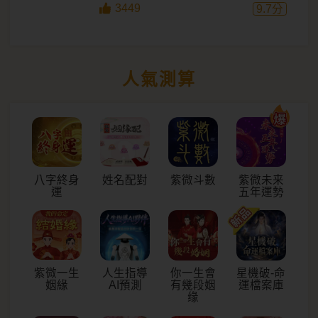
3449
9.7
分
人氣測算
八字終身
姓名配對
紫微斗數
紫微未来
運
五年運勢
紫微一生
人生指導
你一生會
星機破-命
姻緣
AI預測
有幾段姻
運檔案庫
缘