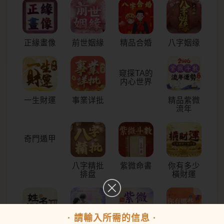
正緣畫像
前世姻緣
八字姻缘
精品合婚
一生財運
事業详批
窥探TA的
精品紫微
内心世界
流年
奇門遁甲
八字精批
紫微命書
你有多少
排盘
橫財運
· 請輸入所需的信息 ·