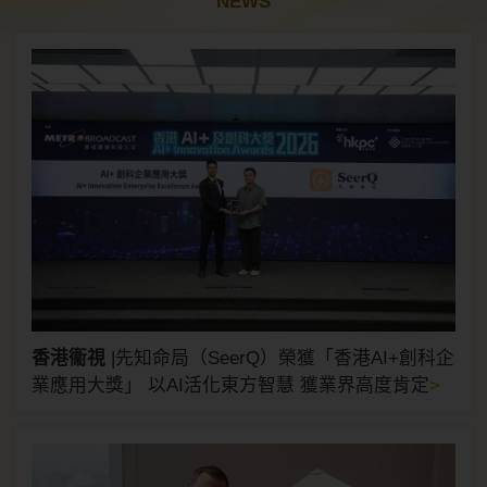
NEWS
香港衞視
|
先知命局（SeerQ）榮獲「香港AI+創科企
>
業應用大獎」 以AI活化東方智慧 獲業界高度肯定