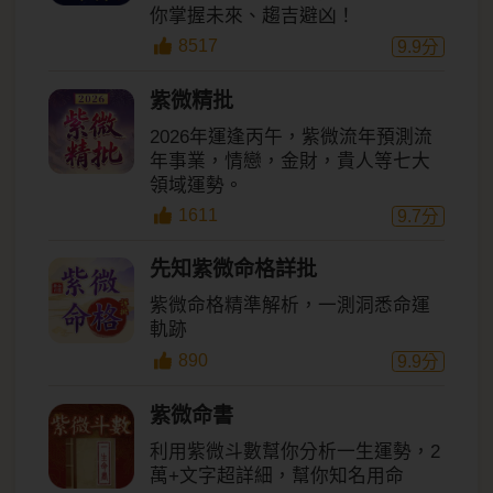
你掌握未來、趨吉避凶！
8517
9.9
分
紫微精批
2026年運逢丙午，紫微流年預測流
年事業，情戀，金財，貴人等七大
領域運勢。
1611
9.7
分
先知紫微命格詳批
紫微命格精準解析，一測洞悉命運
軌跡
890
9.9
分
紫微命書
利用紫微斗數幫你分析一生運勢，2
萬+文字超詳細，幫你知名用命