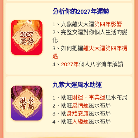
分析你的2027年運勢
1、九紫離火大運
第四年影響
2、完整交運對你個人生活的變
化
3、如何把握
離火大運第四年機
遇
4、
2027年
個人八字流年解讀
九紫大運風水助運
1、助旺
財運、事業運
風水布局
2、助旺
感情運
風水布局
3、助
身體安康
風水布局
4、助旺
人緣運
風水布局