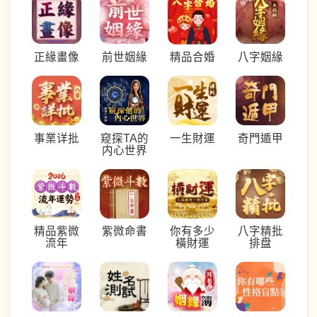
正緣畫像
前世姻緣
八字姻緣
精品合婚
事業详批
窥探TA的
一生財運
奇門遁甲
内心世界
精品紫微
紫微命書
你有多少
八字精批
流年
橫財運
排盘