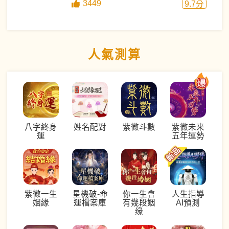
3449
9.7
分
人氣測算
八字終身
姓名配對
紫微斗數
紫微未来
運
五年運勢
紫微一生
星機破-命
你一生會
人生指導
姻緣
運檔案庫
有幾段姻
AI預測
缘