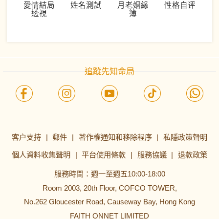
愛情結局
姓名測試
月老姻緣
性格自评
透視
簿
追蹤先知命局
· 請輸入所需的信息 ·
姓名
客户支持
|
郵件
|
著作權通知和移除程序
|
私隱政策聲明
性別
男
女
個人資料收集聲明
|
平台使用條款
|
服務協議
|
退款政策
生辰
請選擇出生日期
服務時間：週一至週五10:00-18:00
Room 2003, 20th Floor, COFCO TOWER,
立即查看
No.262 Gloucester Road, Causeway Bay, Hong Kong
我已閲讀並同意
《服務協議》
FAITH ONNET LIMITED