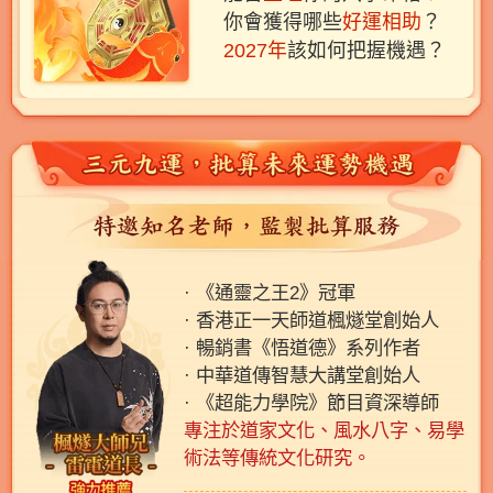
你會獲得哪些
好運相助
？
2027年
該如何把握機遇？
· 《通靈之王2》冠軍
· 香港正一天師道楓燧堂創始人
· 暢銷書《悟道德》系列作者
· 中華道傳智慧大講堂創始人
· 《超能力學院》節目資深導師
專注於道家文化、風水八字、易學
術法等傳統文化研究。