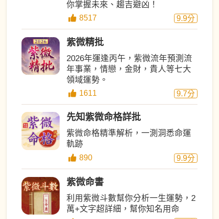
你掌握未來、趨吉避凶！
8517
9.9
分
紫微精批
2026年運逢丙午，紫微流年預測流
年事業，情戀，金財，貴人等七大
領域運勢。
1611
9.7
分
先知紫微命格詳批
紫微命格精準解析，一測洞悉命運
軌跡
890
9.9
分
紫微命書
利用紫微斗數幫你分析一生運勢，2
萬+文字超詳細，幫你知名用命