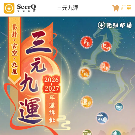
三元九運
訂單