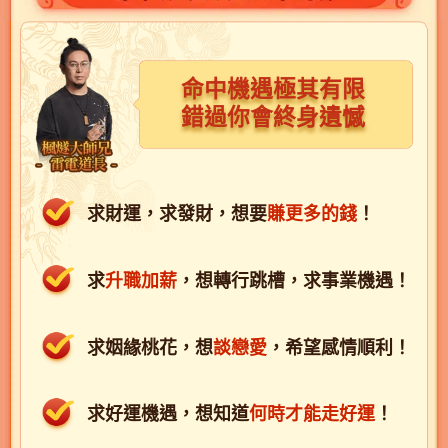
命中機遇極其有限
錯過你會終身遺憾
求財運，求發財，想要
賺更多的錢
！
求
升職加薪
，想轉行跳槽，求事業機遇！
求姻緣桃花，想
談戀愛
，希望感情順利！
求好運機遇，想知道
何時才能走好運
！