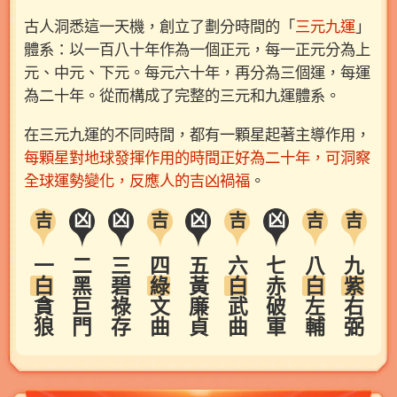
古人洞悉這一天機，創立了劃分時間的「
三元九運
」
體系：以一百八十年作為一個正元，每一正元分為上
元、中元、下元。每元六十年，再分為三個運，每運
為二十年。從而構成了完整的三元和九運體系。
在三元九運的不同時間，都有一顆星起著主導作用，
每顆星對地球發揮作用的時間正好為二十年，可洞察
全球運勢變化，反應人的吉凶禍福
。
吉
凶
凶
吉
凶
吉
凶
吉
吉
一
二黑巨門
三碧祿存
四
五黃廉貞
六
七赤破軍
八
九
白
綠
白
白
紫
貪狼
文曲
武曲
左輔
右弼