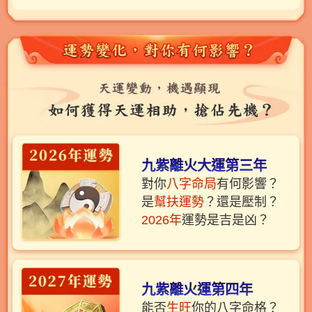
九紫離火大運第三年
對你
八字命局
有何影響？
是
幫扶運勢
？還是壓制？
2026年
運勢是吉是凶？
九紫離火運第四年
能否
生旺
你的八字命格？