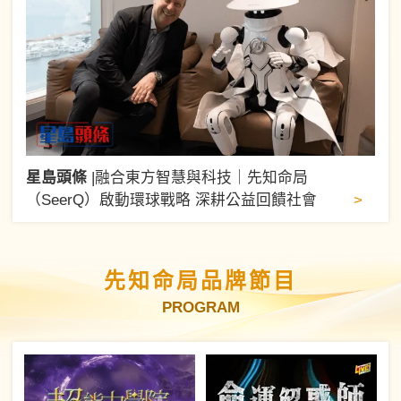
星島頭條
|
融合東方智慧與科技｜先知命局
>
（SeerQ）啟動環球戰略 深耕公益回饋社會
先知命局品牌節目
PROGRAM