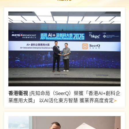
香港衞視
|
先知命局（SeerQ）榮獲「香港AI+創科企
>
業應用大獎」 以AI活化東方智慧 獲業界高度肯定