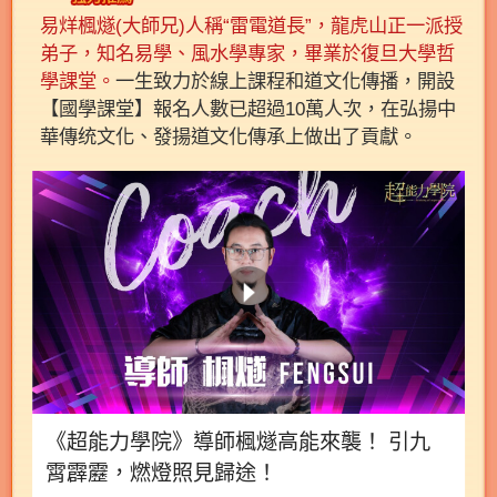
易烊楓燧(大師兄)人稱“雷電道長”，龍虎山正一派授
弟子，知名易學、風水學專家，畢業於復旦大學哲
學課堂。
一生致力於線上課程和道文化傳播，開設
【國學課堂】報名人數已超過10萬人次，在弘揚中
華傳统文化、發揚道文化傳承上做出了貢獻。
《超能力學院》導師楓燧高能來襲！ 引九
霄霹靂，燃燈照見歸途！