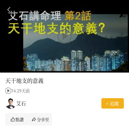
天干地支的意義
74
|
29天前
艾石
+ 追蹤
點讚
分享至