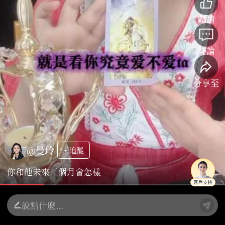
點讚
評論
分享至
@曼玲
+ 追蹤
你和他未來三個月會怎樣