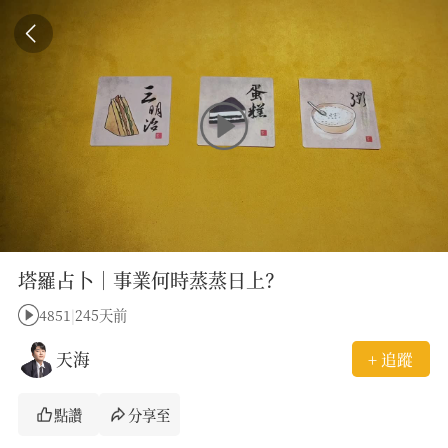
塔羅占卜｜事業何時蒸蒸日上？
4851
|
245天前
天海
+ 追蹤
點讚
分享至