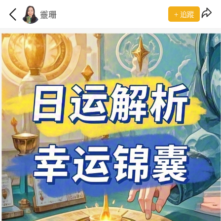
靈珊
+ 追蹤