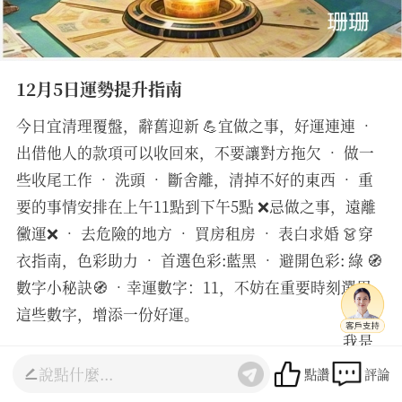
12月5日運勢提升指南
今日宜清理覆盤，辭舊迎新 💪宜做之事，好運連連 •
出借他人的款項可以收回來，不要讓對方拖欠 • 做一
些收尾工作 • 洗頭 • 斷舍離，清掉不好的東西 • 重
要的事情安排在上午11點到下午5點 ❌忌做之事，遠離
黴運❌ • 去危險的地方 • 買房租房 • 表白求婚 👗穿
衣指南，色彩助力 • 首選色彩:藍黑 • 避開色彩: 綠 🧭
數字小秘訣🧭 •幸運數字：11，不妨在重要時刻選用
這些數字，增添一份好運。
________________________________________ 我是
珊珊老師，有9年的占卜師經驗，精通塔羅占卜和生命
點讚
評論
靈數測算，如需詳細諮詢感情，事業，財運等可以點擊