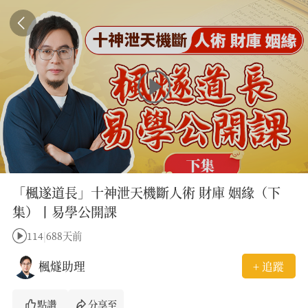
「楓遂道長」十神泄天機斷人術 財庫 姻緣（下
集）丨易學公開課
114
|
688天前
楓燧助理
+ 追蹤
點讚
分享至