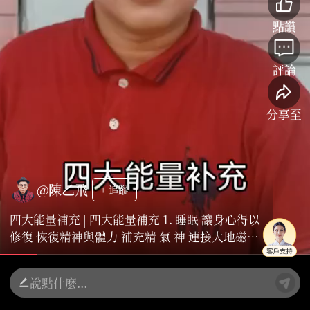
點讚
評論
分享至
@陳乙飛
+ 追蹤
四大能量補充 | 四大能量補充 1. 睡眠 讓身心得以
修復 恢復精神與體力 補充精 氣 神 連接大地磁場
能量 保持生命力的充盈。 2. 知己 懂你 欣賞你 信
任你的人 會讓你充滿自信 活出人生的價值 3. 高
人 幫你開悟 拓寬眼界 打開認知格局的人 讓你的
人生層次不斷提升 4. 經典智慧 從古至今 祖先流