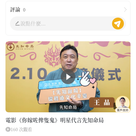
評論
0
說點什麼...
00:38
電影《你嫁咗俾隻鬼》明星代言先知命局
160 次觀看