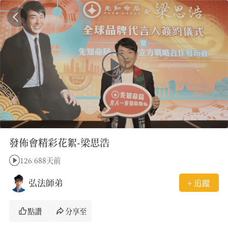
發佈會精彩花絮-梁思浩
126
|
688天前
弘法師弟
+ 追蹤
點讚
分享至