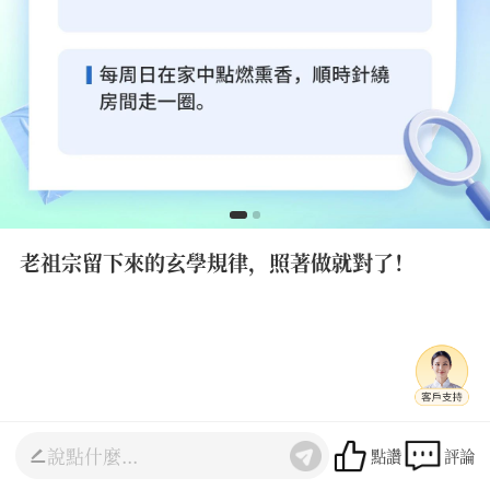
老祖宗留下來的玄學規律，照著做就對了！
這些玄學規律，一定要知道！
#玄學#智慧 #提升#易學
#生活小常識 #易學智慧
清玄
點讚
評論
聯繫老師