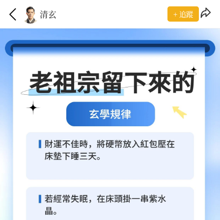
清玄
+ 追蹤