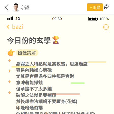
宗謹
+ 追蹤