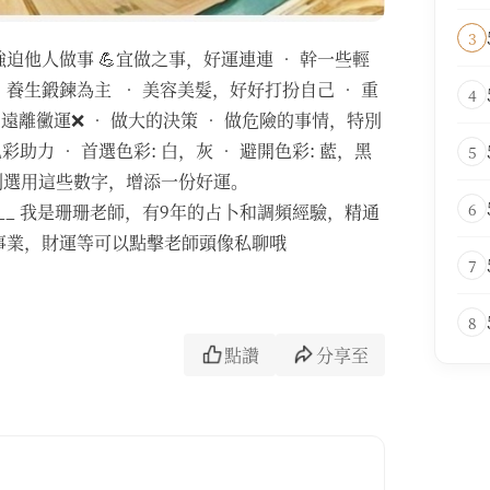
3
他人做事 💪宜做之事，好運連連 • 幹一些輕
，養生鍛鍊為主 • 美容美髮，好好打扮自己 • 重
4
遠離黴運❌ • 做大的決策 • 做危險的事情，特別
助力 • 首選色彩: 白，灰 • 避開色彩: 藍，黑
5
時刻選用這些數字，增添一份好運。
6
__________ 我是珊珊老師，有9年的占卜和調頻經驗，精通
事業，財運等可以點擊老師頭像私聊哦
7
8
點讚
分享至