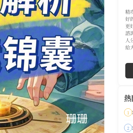
精
好
更
諮
人
給
熱
1
2