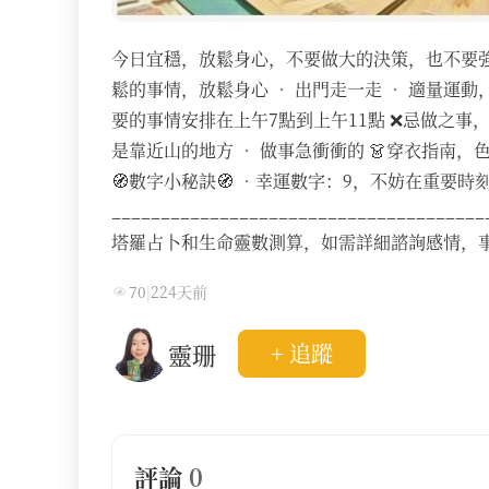
今日宜穩，放鬆身心，不要做大的決策，也不要強迫
鬆的事情，放鬆身心 • 出門走一走 • 適量運動
要的事情安排在上午7點到上午11點 ❌忌做之事，
是靠近山的地方 • 做事急衝衝的 👗穿衣指南，色彩
🧭數字小秘訣🧭 •幸運數字：9，不妨在重要
______________________________
塔羅占卜和生命靈數測算，如需詳細諮詢感情，
70
|
224天前
靈珊
+ 追蹤
評論
0