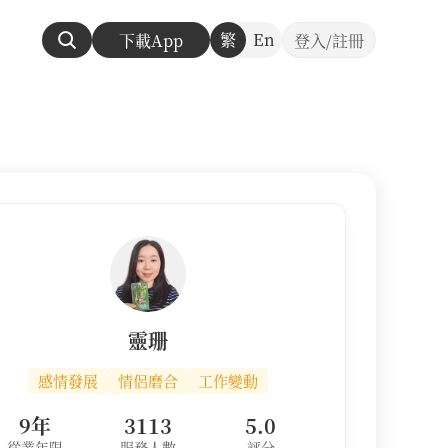
繁
En
下載App
登入/註冊
靈珊
感情發展
情侶磨合
工作變動
9年
3113
5.0
從業年限
服務人數
評分