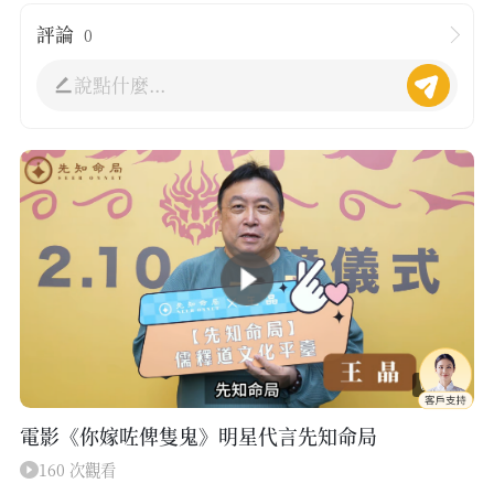
評論
0
說點什麼...
00:38
電影《你嫁咗俾隻鬼》明星代言先知命局
160 次觀看