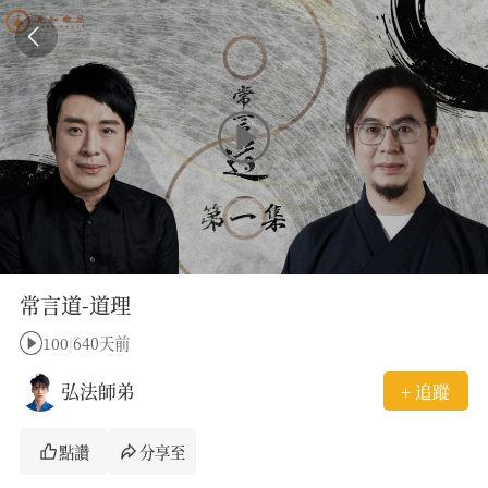
常言道-道理
100
|
640天前
弘法師弟
+ 追蹤
點讚
分享至