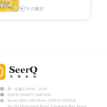
79 次觀看
時間：
週一至週五 09:00 - 18:00
名稱：
FAITH ONNET LIMITED
地址：
Room 2003, 20th Floor, COFCO TOWER,
No.262 Gloucester Road, Causeway Bay, Hong