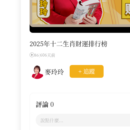
2025年十二生肖財運排行榜
86
|
606天前
麥玲玲
+ 追蹤
評論
0