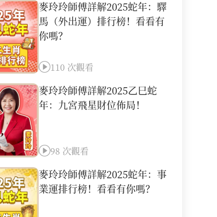
麥玲玲師傅詳解2025蛇年：驛
馬（外出運）排行榜！看看有
你嗎？
110 次觀看
麥玲玲師傅詳解2025乙巳蛇
年：九宮飛星財位佈局！
98 次觀看
麥玲玲師傅詳解2025蛇年：事
業運排行榜！看看有你嗎？