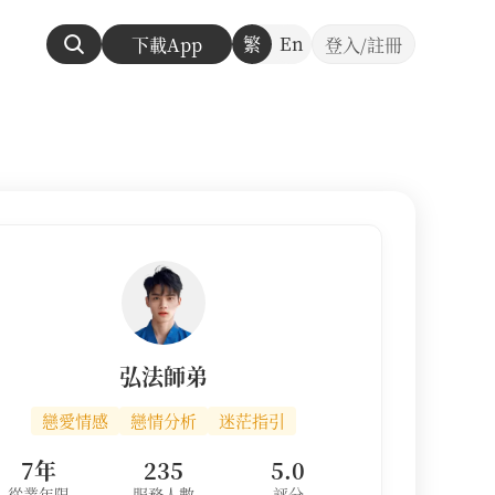
繁
En
下載App
登入/註冊
弘法師弟
戀愛情感
戀情分析
迷茫指引
7年
235
5.0
從業年限
服務人數
評分