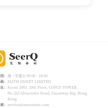
時間：
週一至週五 09:00 - 18:00
名稱：
FAITH ONNET LIMITED
地址：
Room 2003, 20th Floor, COFCO TOWER,
No.262 Gloucester Road, Causeway Bay, Hong
Kong
電郵：
service@seeronnet.com