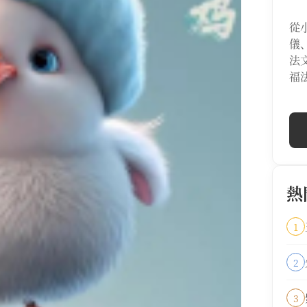
從
儀
法
福
熱
1
2
3