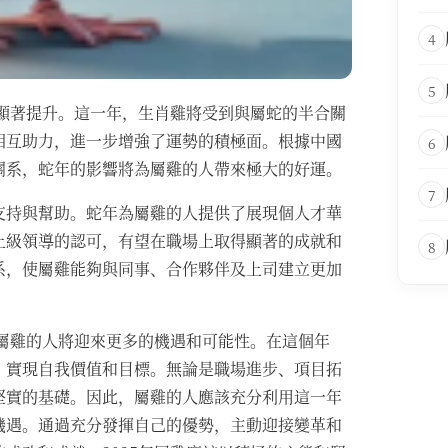
4
5
勢顯著提升。這一年，生肖雞將受到與屬蛇的半合關
相互助力，進一步增強了運勢的積極面。根據中國
6
關系，蛇年的影響將為屬雞的人帶來極大的好運。
7
支持與幫助。蛇年為屬雞的人提供了展現個人才華
上級領導的認可，有望在職場上取得顯著的成就和
8
系，使屬雞能夠與同事、合作夥伴及上司建立更加
著屬雞的人將迎來更多的機遇和可能性。在這個年
，實現自我價值和目標。無論是職場進步、項目拓
堅實的基礎。因此，屬雞的人應該充分利用這一年
機遇。通過充分發揮自己的優勢，主動迎接變革和