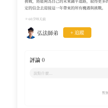
挑戰，將能夠為自己的未來鋪平道路，取得更多的
定的信念去迎接這一年帶來的所有機遇與挑戰。
60
|
598天前
弘法師弟
+ 追蹤
評論
0
暫