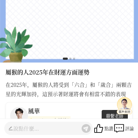
屬猴的人2025年在財運方面運勢
在2025年，屬猴的人將受到「六合」和「歲合」兩顆吉
星的光輝加持，這預示著財運將會有相當不錯的表現
風華
聯繫老師
4.8
(4811人諮詢)
點讚
評論