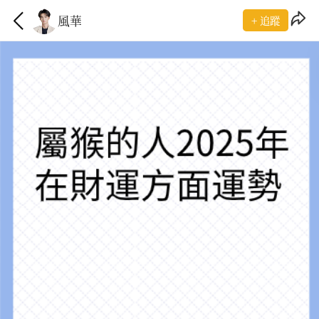
風華
+ 追蹤