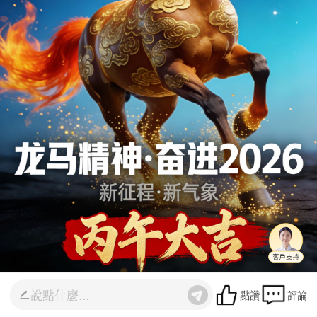
點讚
評論
願你如駿馬，開局即奔騰！