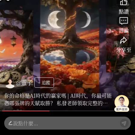
點讚
評論
分享至
@靈子
+ 追蹤
你的命格是AI時代的贏家嗎 | AI時代，你最可能
憑哪張牌的天賦取勝？ 私發老師領取完整的
《AI時代贏家命格指南》，看清你獨一無二的賽
道、行動策略與潛在陷阱： 真正的贏家，不是對
抗浪潮，而是知道自己的船有何種獨一無二的龍
骨，從而駛向屬於自己的藍海。