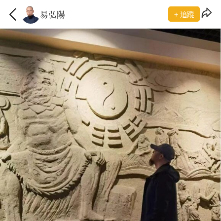
易弘陽
+ 追蹤