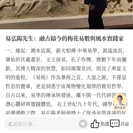
易弘陽先生：融古鑄今的梅花易數與風水實踐家
一、緣起：溯本追源，薪火相傳 中華易學，源遠流長，
肇始於伏羲畫卦，文王演易，孔子作傳，歷數千年而彌
新，其博大精深的智慧，如同璀璨星河，照亮了華夏文
明的進程。《易經》作為羣經之首，大道之源，不僅是
哲思的寶庫，更是洞悉宇宙萬物變化規律的實用哲學。
自古以來，易學的傳承與發展，離不開一代代研習者的
潛心鑽研與實踐體悟。 在上世紀九十年代，國學復興的
初潮湧動之際，易弘陽老師便踏上了探尋易學真諦的征
程。彼時，易老師始於《周易》經傳的基礎研讀，沉潛
點讚
評論
於爻辭卦象的微言大義，並深入學習六爻八卦之術。六