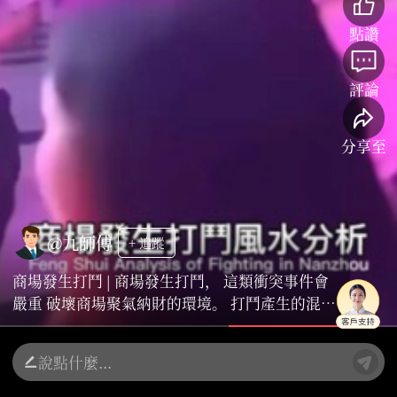
點讚
評論
分享至
@九師傅
+ 追蹤
商場發生打鬥 | 商場發生打鬥， 這類衝突事件會
嚴重 破壞商場聚氣納財的環境。 打鬥產生的混亂
氣流被視為“凶氣”， 會衝散原本積聚的“生
氣”， 導致顧客不願停留， 財運受阻。 商場作
為人流密集的“聚財”場所， 和諧穩定的氛圍至
關重要。 淨化與重啓氣場 需徹底清潔事發區域，