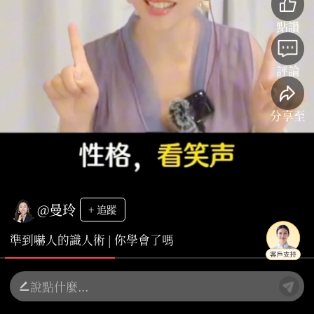
點讚
評論
分享至
@曼玲
+ 追蹤
準到嚇人的識人術 | 你學會了嗎