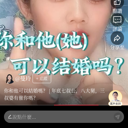
點讚
評論
分享至
@曼玲
+ 追蹤
你和他可以結婚嗎？ | 年底七叔公，八大舅，三
叔婆有催你嗎？