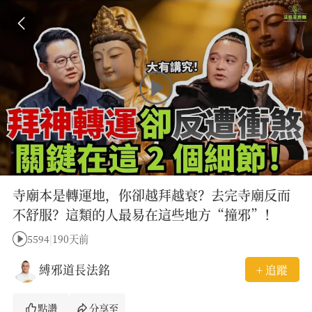
寺廟本是轉運地，你卻越拜越衰？去完寺廟反而
不舒服？這類的人最易在這些地方“撞邪”！
5594
|
190天前
縛邪道長法銘
+ 追蹤
點讚
分享至