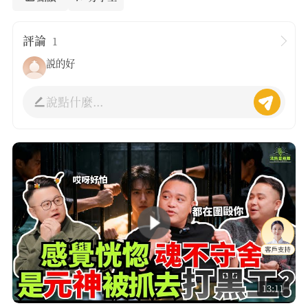
評論
1
説的好
說點什麼...
13:11