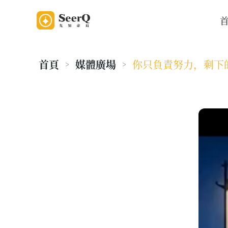
首頁
媒體廣場
你只負責努力，剩下
>
>