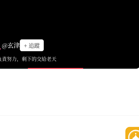
@玄津
+ 追蹤
負責努力，剩下的交給老天