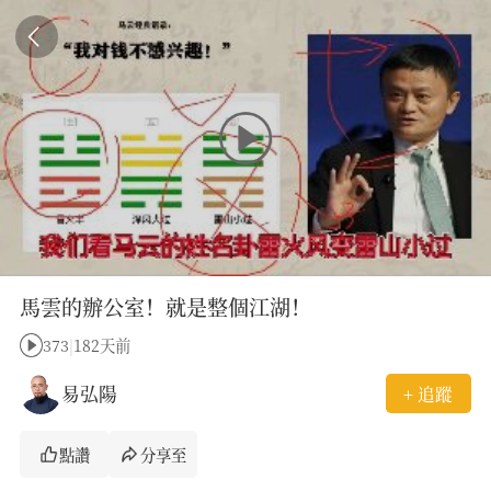
馬雲的辦公室！就是整個江湖！
373
|
182天前
易弘陽
+ 追蹤
點讚
分享至