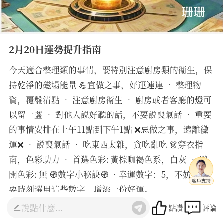
2月20日運勢提升指南
今天適合整理類的事情，要特別注意廚房類的衞生，保
持乾淨的磁場能量 💪宜做之事，好運連連 • 整理物
資，覆盤清點 • 注意廚房衞生 • 廚房或者客廳的燈可
以留一盞 • 對他人説好聽的話，不要説喪氣話 • 重要
的事情安排在上午11點到下午1點 ❌忌做之事，遠離黴
運❌ • 説喪氣話 • 吃東西太雜，貪吃亂吃 👗穿衣指
南，色彩助力 • 首選色彩: 黃棕咖褐色系，白灰 • 避
開色彩: 無 🧭數字小秘訣🧭 •幸運數字：5，不妨在重
要時刻選用這些數字，增添一份好運。
________________________________________ 我是
點讚
評論
珊珊老師，有10年的占卜和調頻經驗，精通塔羅占卜和