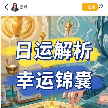
靈珊
+ 追蹤