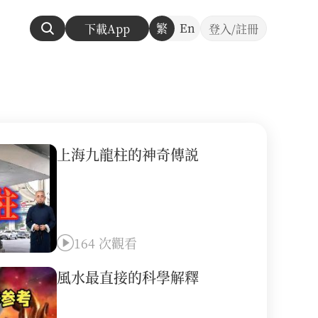
繁
En
下載App
登入/註冊
上海九龍柱的神奇傳説
164 次觀看
風水最直接的科學解釋