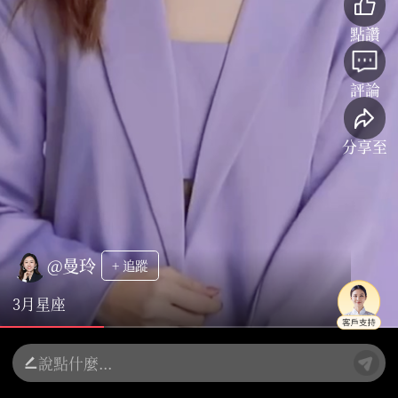
點讚
評論
分享至
@曼玲
+ 追蹤
3月星座