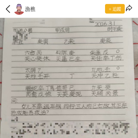
漁樵
+ 追蹤