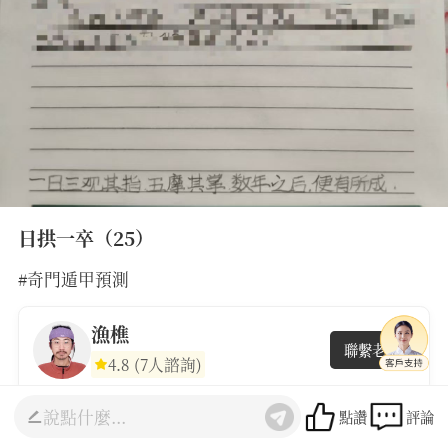
日拱一卒（25）
#奇門遁甲預測
漁樵
聯繫老師
4.8
(7人諮詢)
點讚
評論
最熱門
最新