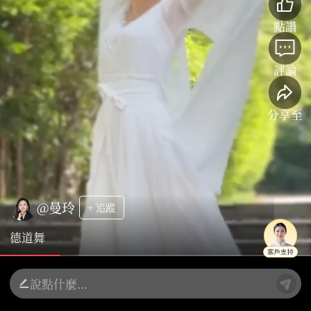
點讚
評論
分享至
@曼玲
+ 追蹤
德道舞