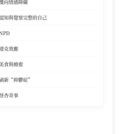
雙向情感障礙
認知與覺察完整的自己
NPD
達克效應
美食與療愈
刷新“抑鬱症”
怪杏奇事