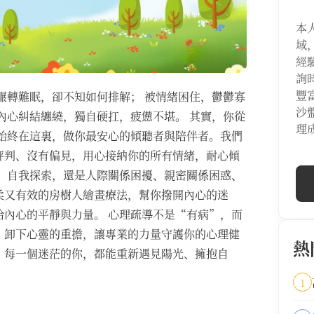
本
域
經
詢
豐
輾轉難眠，卻不知如何排解； 被情緒困住，鬱鬱寡
沙
內心糾結纏繞，獨自硬扛，疲憊不堪。 其實，你從
理
始終在這裏，做你最安心的傾聽者與陪伴者。我們
評判、沒有偏見，用心接納你的所有情緒，耐心傾
、自我探索，還是人際關係困擾、親密關係困惑、
柔又有效的房樹人繪畫療法，幫你撥開內心的迷
內心的平靜與力量。 心理疏導不是“有病”，而
，卸下心靈的重擔，讓專業的力量守護你的心理健
熱
；每一個迷茫的你，都能重新遇見陽光、擁抱自
1