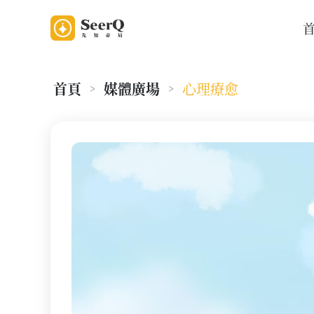
首頁
媒體廣場
心理療愈
>
>