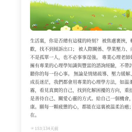
生活裏，你是否總有這樣的時刻？ 被焦慮裹挾，
歡，找不到傾訴出口； 被人際關係、學業壓力、
不是孤單一人，也不必事事逞強。 專業心理老師
擁有專業的心理學知識與豐富的諮詢經驗，不帶
聽你的每一份心事。 無論是情緒疏導、壓力緩解
成長迷茫，我們都會用專業的心理學方法，如温
霧，看見真實的自己，找到化解困擾的方向，重拾
是善待自己、關愛心靈的方式。給自己一個機會
康。願每一顆疲憊的心，都能在這裏被温柔治癒
在。
153
|
134天前