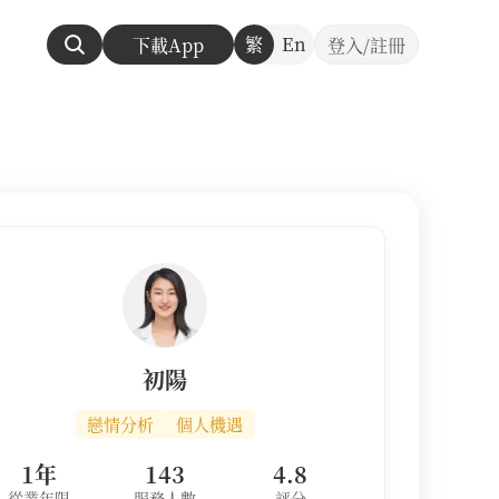
繁
En
下載App
登入/註冊
初陽
戀情分析
個人機遇
1年
143
4.8
從業年限
服務人數
評分