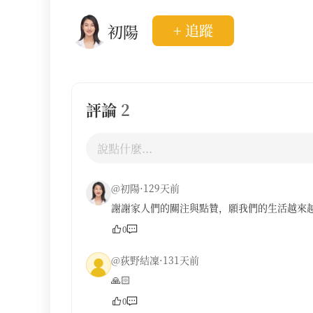
初陽
+ 追蹤
評論
2
@初陽·129天前
謝謝家人們的關注與點贊，願我們的生活越來
0
@荻野結凜·131天前
🙏🏻
0