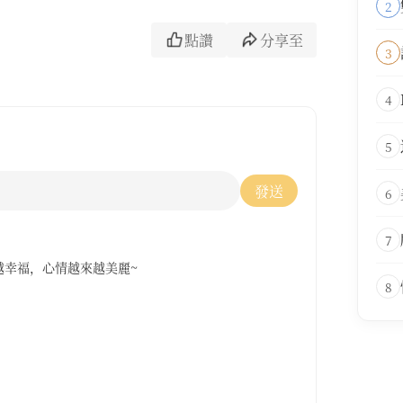
2
點讚
分享至
3
4
5
發送
6
7
越幸福，心情越來越美麗~
8