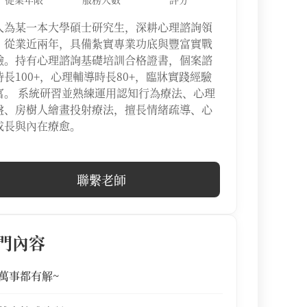
人為某一本大學碩士研究生，深耕心理諮詢領
，從業近兩年，具備紮實專業功底與豐富實戰
驗。持有心理諮詢基礎培訓合格證書，個案諮
時長100+，心理輔導時長80+，臨牀實踐經驗
富。 系統研習並熟練運用認知行為療法、心理
盤、房樹人繪畫投射療法，擅長情緒疏導、心
成長與內在療愈。
聯繫老師
門內容
萬事都有解~