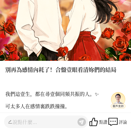
別再為感情內耗了！合盤壹眼看清妳們的結局
我們這壹生，都在尋壹個同頻共振的人。✨
可太多人在感情裏跌跌撞撞。
很多人問，感情的結局，真的是註定的嗎？
點讚
評論
其實答案藏在妳出生的那壹刻，藏在妳的四柱八字裏🔮