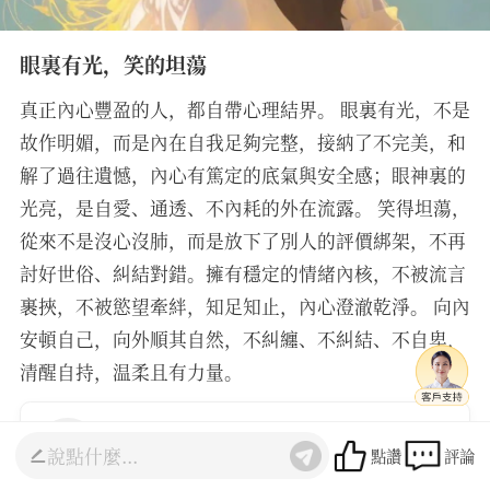
眼裏有光，笑的坦蕩
真正內心豐盈的人，都自帶心理結界。 眼裏有光，不是
故作明媚，而是內在自我足夠完整，接納了不完美，和
解了過往遺憾，內心有篤定的底氣與安全感；眼神裏的
光亮，是自愛、通透、不內耗的外在流露。 笑得坦蕩，
從來不是沒心沒肺，而是放下了別人的評價綁架，不再
討好世俗、糾結對錯。擁有穩定的情緒內核，不被流言
裹挾，不被慾望牽絆，知足知止，內心澄澈乾淨。 向內
安頓自己，向外順其自然，不糾纏、不糾結、不自卑，
清醒自持，温柔且有力量。
初陽
聯繫老師
點讚
評論
4.8
(141人諮詢)