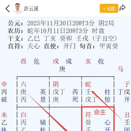
許云溪
+ 追蹤