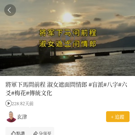
將軍下馬問前程 淑女遮面問情郎 #盲派#八字#六
爻#梅花#傳統文化
228
|
82天前
玄津
+ 追蹤
點讚
分享至