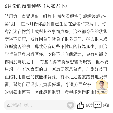
6月份的預測運勢（大眾占卜）
請用第一直覺選取一組牌卡 然後看解答👇 🌈解答🌈 👉
第1組： 在六月份你感到自己生活在恐懼和束縛中，你
會沉迷在物質上或對某些事情成癮，這些都令你的狀態
變得不健康，或許因為你背負了很多責任，壓力很大或
經歷痛苦的事，導致你有這些不健康的行為產生，但這
些行為只會束縛著你，令你不能向前邁進，更有可能令
你陷於麻煩之中。 有些人渴望將夢想變為現實，但不要
只想一些不切實際的事，應該要深思熟慮，計劃好後再
正確利用自己的技能和資源，有不足之處就踏實地去學
習，幫助自己逐步去實現夢想。 事業方面會被一個沉重
的枷鎖束縛著，因此感到沮喪，希望能夠掙脱束縛，這
個時候不要放棄自己，在你身邊其實有一些對你有幫助
點讚
評論
的朋友，你可以跟他們分享工作上的煩惱，他們的意見