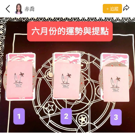
赤喬
+ 追蹤