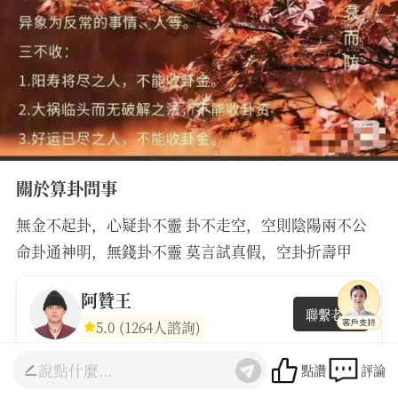
關於算卦問事
無金不起卦，心疑卦不靈 卦不走空，空則陰陽兩不公
命卦通神明，無錢卦不靈 莫言試真假，空卦折壽甲
阿贊王
聯繫老師
5.0
(1264人諮詢)
點讚
評論
最熱門
最新