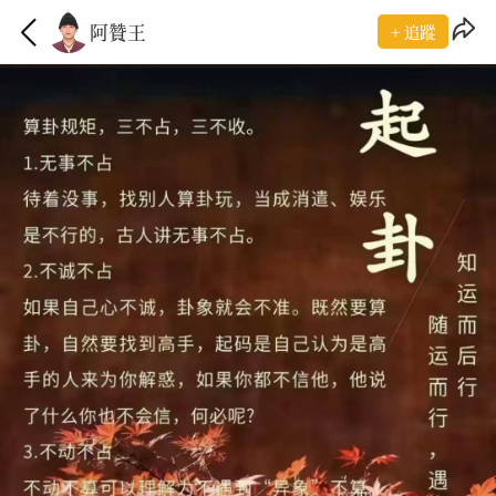
阿贊王
+ 追蹤