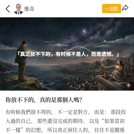
維奇
+ 追蹤
你放不下的，真的是那個人嗎？
有時候我們捨不得的， 不一定是對方。 而是： 那段投
入過的自己、 那些還沒完成的期待、 以及“如果當初
不一樣”的幻想。 所以真正困住人的， 往往不是關係