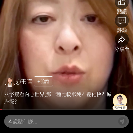
點讚
評論
分享至
@王曄
+ 追蹤
八字窺看內心世界,那一種比較單純？變化快？城
府深？