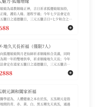
人魅力·狐僊增緣
娘娘為道教姻緣正神，吉日祈求狐僊娘娘加持，
正緣，護佑人緣、運程亨通；今年七夕法會定在
五臘日之道德臘日，三元五臘吉日+七夕和合之
嚴依道教科儀，正統道家祈福，為參與的信眾注
688
增魅、和合、開運【服務包含：①祈福法會名額1
②誦經加持1場，③專屬祈福文疏1份，④通緣燈1
⑤白狐掛墜項鏈1份】
享·地久天長祈福（僅限7人）
向狐僊娘娘與月老仙師祈求姻緣和合美滿，同時
為期一年的雙壇供奉，祈求姻緣地久天長；今年
法會定在道家五臘日之道德臘日，三元五臘吉日
夕和合之日，嚴依道教科儀，正統道家祈福，為參
2888
信眾注福、增魅、和合、開運【僅限7個名額】
務包含：①祈福法會名額1位，②誦經加持1場，
屬祈福文疏1份，④認供狐僊殿小神像龕位1個（1
，⑤認供專設桃花鬥（1年），⑥通緣燈9盞，⑦
炁朝元調和闔家祈福
庇護隨身壇牌1個】
醫學認為，人體健康之本在於炁，五炁朝元是指
地間的青、赤、黃、白、黑五種先天真炁，通過