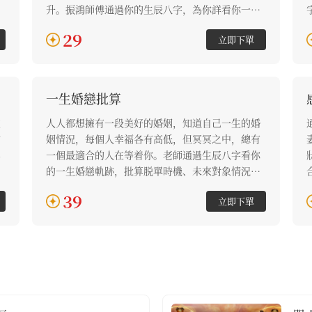
。
升。振鴻師傅通過你的生辰八字，為你詳看你一生
這
的財運高低，和近幾年財富走勢。你適合正財還是
29
立即下單
偏財？你適合創業還是打工？找準你的財運方向，
你將擁有更多成功的可能，助你財富蒸蒸日上！
一生婚戀批算
重
人人都想擁有一段美好的婚姻，知道自己一生的婚
信
姻情況，每個人幸福各有高低，但冥冥之中，總有
年
一個最適合的人在等着你。老師通過生辰八字看你
禍
的一生婚戀軌跡，批算脱單時機、未來對象情況、
批
潛在情感危機等，為你掃除情感障礙，把握住感情
39
立即下單
來臨的時機，為你守護個人姻緣的幸福。