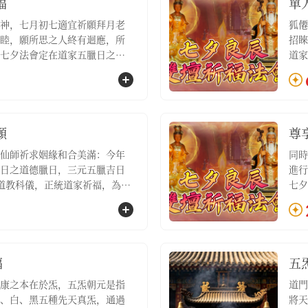
福
單
神，七月初七適宜祈願拜月老
狐僊
睦，願所思之人終有迴應，所
招睞
七夕法會定在道家五臘日之道
道家
+七夕和合之日，嚴依道教科
日，
參與的信眾注福、增魅、和
福、
①祈福法會名額1位，②誦經加
位，
疏1份，④通緣燈1盞，⑤桃木枝
盞，
願
尊
仙師祈求姻緣和合美滿：今年
同時
日之道德臘日，三元五臘吉日
進行
道教科儀，正統道家祈福，為參
七夕
和合、開運【服務包含：①雙
+七
②誦經加持1場，③專屬祈福文
與的
老紅線1對，⑤姻緣和合符1道】
【服
③專
年）
福
五
狐僊
康之本在於炁，五炁朝元是指
道門
、白、黑五種先天真炁，通過
將天