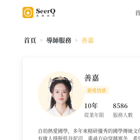
首頁
導師服務
善嘉
>
>
老師資料
善嘉
戀愛情感
10年
8586
從業年限
服務人數
自幼熱愛國學，多年來精研優秀的國學傳統文
有緣人掙脱低谷泥沼，重尋方向穿越寒冬，希