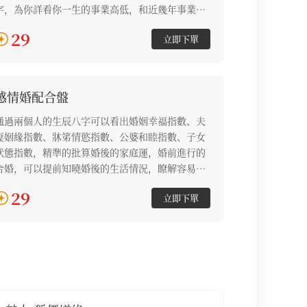
字，為你詳看你一生的事業高低，和近幾年事業發
展。什麼樣的工作更適合你？你適合創業還是打
29
立即下單
工？找對你的事業方向，你將擁有更多成功的可
能，助你事業蒸蒸日上！
感情婚配合盤
通過兩個人的生辰八字可以看出婚姻幸福指數、夫
妻姻緣指數、牀笫情慾指數、公婆和睦指數、子女
狀態指數，精準的批算婚後的家庭運，婚前進行的
合婚，可以提前知曉婚後的生活情況，瞭解容易出
現的問題，做到防範於未然。
29
立即下單