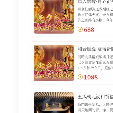
單人姻緣·月老祈
月老仙師為道教姻緣之
祈求佳偶天成、夫妻和
許之願終有歸期；今年
德臘日，三元五臘吉日
688
儀，正統道家祈福，為
合、開運【服務包含：
持1場，③專屬祈福文
掛飾1份】
和合姻緣·雙壇祈
同時向狐僊娘娘與月老
七夕法會定在道家五臘
+七夕和合之日，嚴依
與的信眾注福、增魅、
1088
壇祈福法會名額1對，
疏1份，④祈福藤繫月
五炁朝元調和祈
道門醫學認為，人體健
將天地間的青、赤、黃