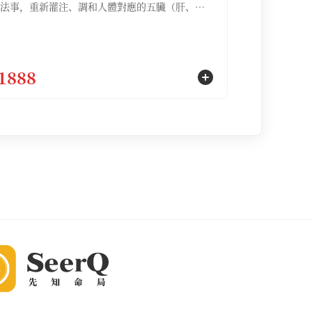
法事，重新灌注、調和人體對應的五臟（肝、
脾、肺、腎），驅散因外邪侵擾而產生的病氣，
臟之炁歸於元海，達到身心安泰的境界【服務包
五炁朝元調和祈福名額3位，五炁朝元調和祈福疏
份】
1888