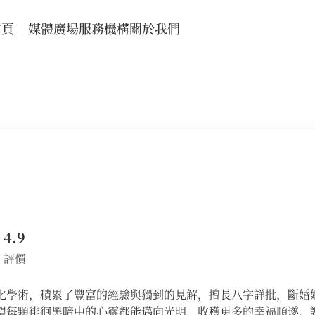
首頁
媒體廣場
服務機構
關於我們
4.9
評價
化學術，積累了豐富的經驗與獨到的見解，擅長八字詳批，斷婚
望每顆徘徊黑暗中的心靈都能邁向光明，收穫更多的幸福順遂，