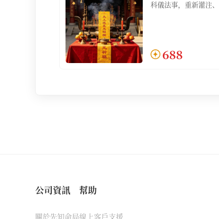
科儀法事，重新灌注、
心、脾、肺、腎），驅
使五臟之炁歸於元海，
含：五炁朝元調和祈福
文1份】
688
公司資訊
幫助
關於先知命局
線上客戶支援