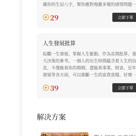
據你的生辰八字，幫你應對複雜多變的感情問題
有任何感情關係的困擾或感情的問題，都可以在
29
立即下單
裏找到答案。
人生發展批算
綜觀一生發展，掌握人生脈動，作為長期批算、
大決策的參考。一個人的出生時間藴含着人生的
息，不僅能看你的婚姻，還能看事業、財富、近
發展等各方面，可以推斷一生的富貴貧賤、好壞
福。老師通過你的生辰八字批算，讓你做好人生
39
立即下單
算，提升自我，提升婚姻、事業財富方面發展。
解决方案
解决方案列表