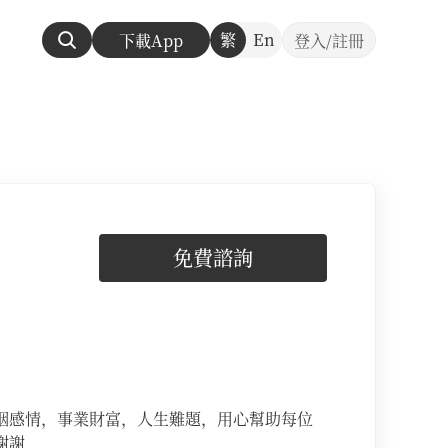
繁
En
下載App
登入/註冊
免費諮詢
姻感情，事業財富，人生難題，用心幫助每位
謝謝