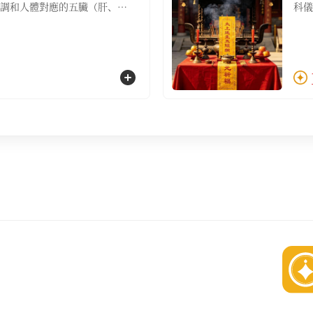
調和人體對應的五臟（肝、
科儀
散因外邪侵擾而產生的病氣，
心、
達到身心安泰的境界【服務包
使五
名額1位，五炁朝元調和祈福疏
含：
文3