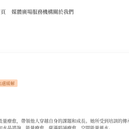
首頁
媒體廣場
服務機構
關於我們
焦慮緩解
量療愈，帶領他人穿越自身的課題和成長。她所受到培訓的傳承有
和水晶諮詢、能量療愈、薩滿唱誦療愈、空間能量風水。