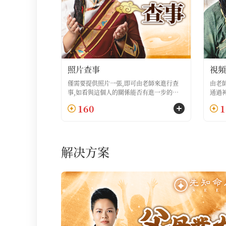
照片查事
視頻
僅需要提供照片一張,即可由老師來進行查
由老
事,如看與這個人的關係能否有進一步的進
通過
展,如自己面試是否可以成功等
160
1
解决方案
解决方案列表