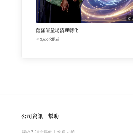
01
薩滿能量場清理轉化
3,656次觀看
公司資訊
幫助
關於先知命局
線上客戶支援