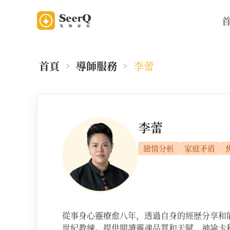
首頁
導師服務
李蕾
>
>
老師資料
李蕾
戀情分析
家庭矛盾
從事身心靈療愈八年，透過自身的經歷分享和能
世紀教練。提供閲讀靈魂品質和天賦、神諭卡