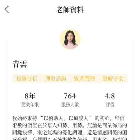
老師資料
青雲
投資分析
理財諮詢
資產管理
瞭解子女
8年
764
4.8
從業年限
服務人數
評價
我始終秉持 “以術助人，以道渡人” 的初心，堅信
術數的價值在於幫人知勢、用勢。無論是商業佈局的
關鍵抉擇、家宅氣場的優化調理，還是情感關係的困
惑難解，我都願以正統術數為依託，用專業、務實的