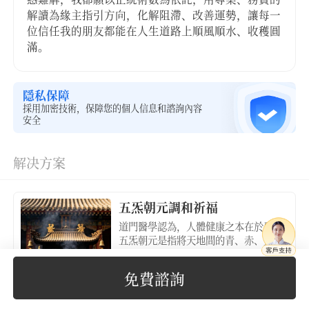
解讀為緣主指引方向，化解阻滯、改善運勢，讓每一
位信任我的朋友都能在人生道路上順風順水、收穫圓
滿。
隱私保障
採用加密技術，保障您的個人信息和諮詢內容
安全
解决方案
五炁朝元調和祈福
道門醫學認為，人體健康之本在於炁，
五炁朝元是指將天地間的青、赤、黃、
白、黑五種先天真炁，通過科儀法事，
重新灌注、調和人體對應的五臟（肝、
免費諮詢
心、脾、肺、腎），驅散因外邪侵擾而
產生的病氣，使五臟之炁歸於元海，達