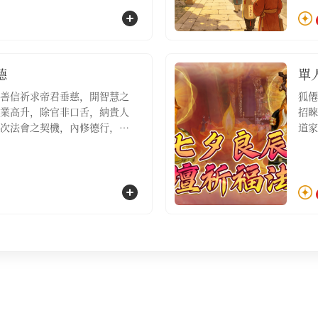
初啟·個人祈願祈福名額1位，
善信
祈福
德
單
善信祈求帝君垂慈，開智慧之
狐僊
業高升，除官非口舌，納貴人
招睞
次法會之契機，內修德行，外
道家
此則青雲之路自然坦蕩，功名
日，
整體企業運勢進行大調整、期
福、
命中遇大坎需強力扭轉的虔誠
位，
桂籍·主壇功德祈福名額1位，
盞，
寶9袋】