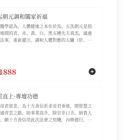
炁朝元調和闔家祈福
醫學認為，人體健康之本在於炁，五炁朝元是指
地間的青、赤、黃、白、黑五種先天真炁，通過
法事，重新灌注、調和人體對應的五臟（肝、
脾、肺、腎），驅散因外邪侵擾而產生的病氣，
臟之炁歸於元海，達到身心安泰的境界【服務包
五炁朝元調和祈福名額3位，五炁朝元調和祈福疏
份】
1888
雲直上·專壇功德
帝君慈悲，為十方善信祈求帝君垂慈，開智慧之
通青雲之路，助事業高升，除官非口舌，納貴人
；願十方善信用此次法會之契機，內修德行，外
脈，明心見性，如此則青雲之路自然坦蕩，功名
不求自得；適合處於晉升考察期、需要拿下重要
、希望副轉正，或感覺事業停滯不前急需突破的