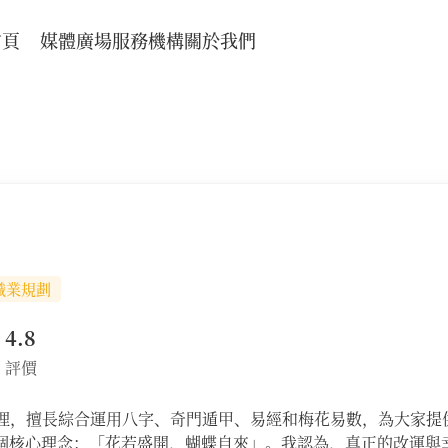
首頁
媒體廣場
服務機構
關於我們
職業規劃
4.8
評價
國學命理，擅長綜合運用八字、奇門遁甲、易經和梅花易數，為大家提
個核心理念：「花若盛開，蝴蝶自來」。我認為，真正的改運與