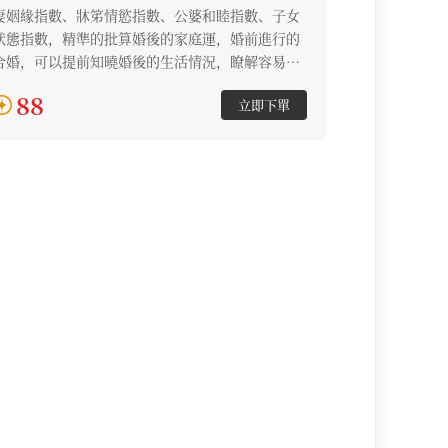
妻姻緣指數、牀笫情慾指數、公婆和睦指數、子女
狀態指數，精準的批算婚後的家庭運，婚前進行的
合婚，可以提前知曉婚後的生活情況，瞭解容易出
現的問題，做到防範於未然。
88
立即下單