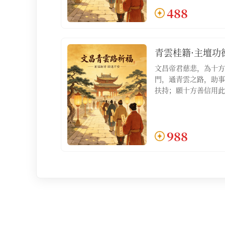
488
善信【服務包含：青雲
祈福疏文1份】
青雲桂籍·主壇功
文昌帝君慈悲，為十方
門，通青雲之路，助事
扶持；願十方善信用此
積人脈，明心見性，如
祿位不求自得；適合對
望百尺竿頭更進一步、
988
善信【服務包含：青雲
祈福疏文1份，文昌化