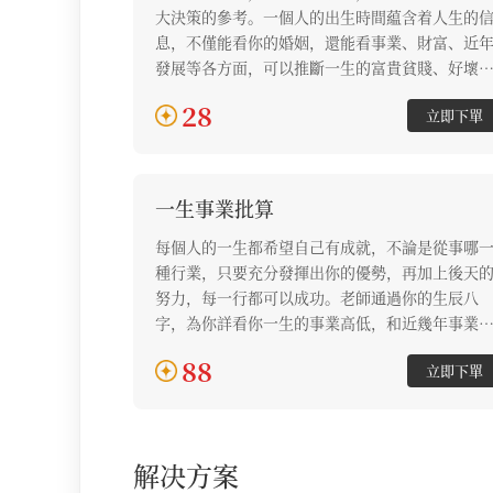
大決策的參考。一個人的出生時間藴含着人生的
息，不僅能看你的婚姻，還能看事業、財富、近
發展等各方面，可以推斷一生的富貴貧賤、好壞
福。老師通過你的生辰八字批算，讓你做好人生
28
立即下單
算，提升自我，提升婚姻、事業財富方面發展。
一生事業批算
每個人的一生都希望自己有成就，不論是從事哪
種行業，只要充分發揮出你的優勢，再加上後天
努力，每一行都可以成功。老師通過你的生辰八
字，為你詳看你一生的事業高低，和近幾年事業
展。什麼樣的工作更適合你？你適合創業還是打
88
立即下單
工？找對你的事業方向，你將擁有更多成功的可
能，助你事業蒸蒸日上！
解决方案
解决方案列表