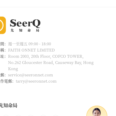
時間：
週一至週五 09:00 - 18:00
名稱：
FAITH ONNET LIMITED
地址：
Room 2003, 20th Floor, COFCO TOWER,
No.262 Gloucester Road, Causeway Bay, Hong
Kong
電郵：
service@seeronnet.com
合作電郵：
tarry@seeronnet.com
先知命局