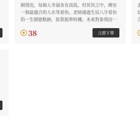
信
姻情況，每個人幸福各有高低，但冥冥之中，總有
年
一個最適合的人在等着你。老師通過生辰八字看你
禍
的一生婚戀軌跡，批算脱單時機、未來對象情況、
批
潛在情感危機等，為你掃除情感障礙，把握住感情
38
立即下單
來臨的時機，為你守護個人姻緣的幸福。
一
的
發