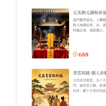
五炁朝元調和祈
道門醫學認為，人體健
將天地間的青、赤、黃
科儀法事，重新灌注、
心、脾、肺、腎），驅
使五臟之炁歸於元海，
含：五炁朝元調和祈福
文1份】
688
青雲初啟·個人祈
文昌帝君慈悲，為十方
門，通青雲之路，助事
扶持；願十方善信用此
積人脈，明心見性，如
祿位不求自得；適合希
步立足、尋求跳槽機會