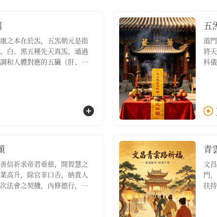
福
五
康之本在於炁，五炁朝元是指
道門
、白、黑五種先天真炁，通過
將天
調和人體對應的五臟（肝、
科儀
散因外邪侵擾而產生的病氣，
心、
達到身心安泰的境界【服務包
使五
名額1位，五炁朝元調和祈福疏
含：
文3
願
青
善信祈求帝君垂慈，開智慧之
文昌
業高升，除官非口舌，納貴人
門，
次法會之契機，內修德行，外
扶持
此則青雲之路自然坦蕩，功名
積人
望在工作環境中減少小人、穩
祿位
，家中初入職場之兒女祈福的
專案