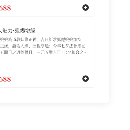
688
【服務包含：青雲直上·專壇功德祈福名額1位，
疏文1份，文昌化寶3袋】
人魅力·狐僊增緣
娘娘為道教姻緣正神，吉日祈求狐僊娘娘加持，
正緣，護佑人緣、運程亨通；今年七夕法會定在
五臘日之道德臘日，三元五臘吉日+七夕和合之
嚴依道教科儀，正統道家祈福，為參與的信眾注
增魅、和合、開運【服務包含：①祈福法會名額1
②誦經加持1場，③專屬祈福文疏1份，④通緣燈1
688
⑤白狐掛墜項鏈1份】