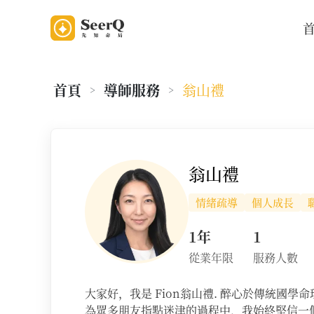
首頁
導師服務
翁山禮
>
>
老師資料
翁山禮
情緒疏導
個人成長
1年
1
從業年限
服務人數
​大家好，我是 Fion翁山禮. 醉心於傳統
為眾多朋友指點迷津的過程中，我始終堅信一