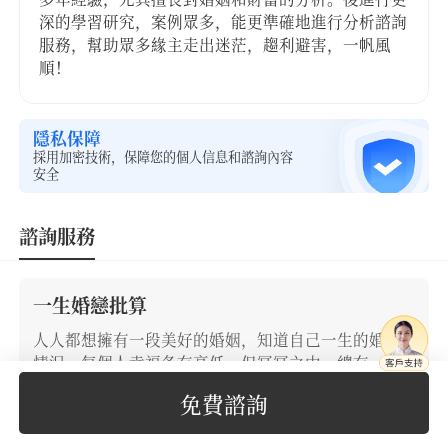
深的學習研究，案例眾多，能更準確地進行分析諮詢
服務，幫助眾多緣主走出迷茫，趨利避害，一帆風
順！
隱私保障
採用加密技術，保障您的個人信息和諮詢內容
安全
諮詢服務
一生婚戀批算
人人都想擁有一段美好的婚姻，知道自己一生的婚姻
情況，每個人幸福各有高低，但冥冥之中，總有一個
最適合的人在等着你。老師通過生辰八字看你的一生
免費諮詢
婚戀軌跡，批算脱單時機、未來對象情況、潛在情感
危機等，為你掃除情感障礙，把握住感情來臨的時