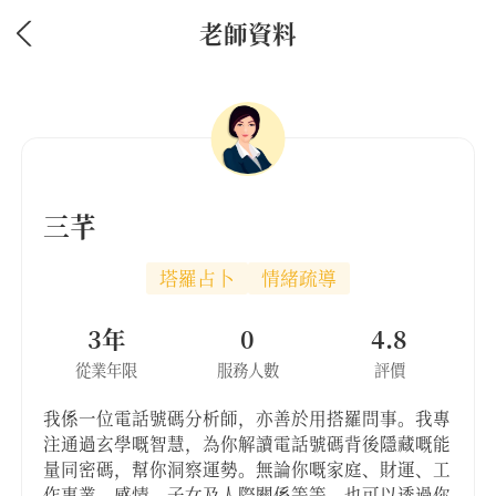
老師資料
三芊
塔羅占卜
情緒疏導
3年
0
4.8
從業年限
服務人數
評價
我係一位電話號碼分析師，亦善於用搭羅問事。我專
注通過玄學嘅智慧，為你解讀電話號碼背後隱藏嘅能
量同密碼，幫你洞察運勢。無論你嘅家庭、財運、工
作事業、感情、子女及人際關係等等，也可以透過你