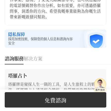
的電話號碼替你作出分析。如有需要，亦可透過搭羅
問事，洞悉你的方向。希望我嘅專業能夠為你嘅生活
帶來新嘅啟發同幫助。
隱私保障
採用加密技術，保障您的個人信息和諮詢內容
安全
諮詢服務
解决方案
塔羅占卜
塔羅牌是窺探人生一隅的工具，是人生旅程上的夥
伴。塔羅牌占卜通過組合牌組，批算牌面象徵和能量
流動，針對某一個問題進行占卜。當您遇到人生猶疑
免費諮詢
時，它是一種非常好的提示路標，為你解決愛情、友
誼、學業、事業遇到的難題。適合近半年單個問題詳