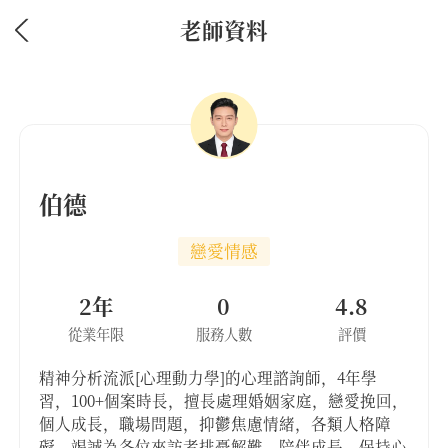
老師資料
伯德
戀愛情感
2年
0
4.8
從業年限
服務人數
評價
精神分析流派[心理動力學]的心理諮詢師，4年學
習，100+個案時長，擅長處理婚姻家庭，戀愛挽回，
個人成長，職場問題，抑鬱焦慮情緒，各類人格障
礙。竭誠為各位來訪者排憂解難，陪伴成長，保持心