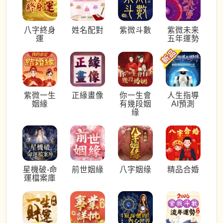
八字終身
姓名配對
紫微斗數
紫微未来
運
五年運勢
紫微一生
正緣畫像
你一生會
人生指導
姻緣
有幾段姻
AI預測
缘
星機破-命
前世姻緣
八字姻缘
精品合婚
運檔案庫