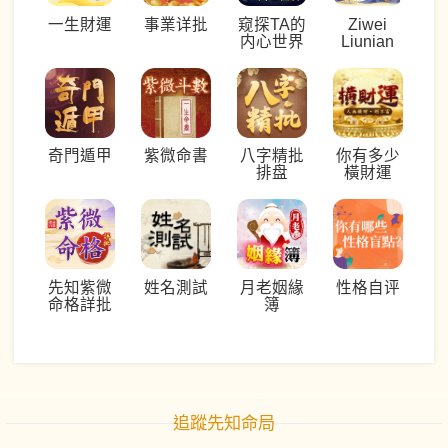
一生財運
事業详批
窥探TA的
Ziwei
内心世界
Liunian
奇門遁甲
紫微命書
八字精批
你有多少
排盘
橫財運
先知紫微
姓名測試
月老姻緣
性格自评
命格詳批
簿
追蹤先知命局