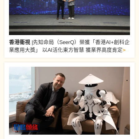
香港衞視
|
先知命局（SeerQ）榮獲「香港AI+創科企
>
業應用大獎」 以AI活化東方智慧 獲業界高度肯定