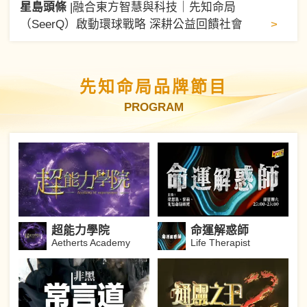
星島頭條
|
融合東方智慧與科技｜先知命局
>
（SeerQ）啟動環球戰略 深耕公益回饋社會
先知命局品牌節目
PROGRAM
超能力學院
命運解惑師
Aetherts Academy
Life Therapist