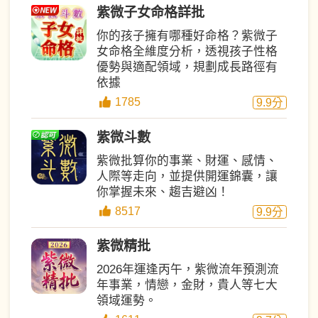
紫微子女命格詳批
你的孩子擁有哪種好命格？紫微子
女命格全維度分析，透視孩子性格
優勢與適配領域，規劃成長路徑有
依據
1785
9.9
分
紫微斗數
紫微批算你的事業、財運、感情、
人際等走向，並提供開運錦囊，讓
你掌握未來、趨吉避凶！
8517
9.9
分
紫微精批
2026年運逢丙午，紫微流年預測流
年事業，情戀，金財，貴人等七大
領域運勢。