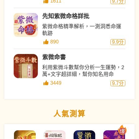
1611
9.7
分
先知紫微命格詳批
紫微命格精準解析，一測洞悉命運
軌跡
890
9.9
分
紫微命書
利用紫微斗數幫你分析一生運勢，2
萬+文字超詳細，幫你知名用命
3449
9.7
分
人氣測算