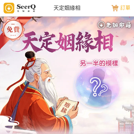
天定姻緣相
訂單