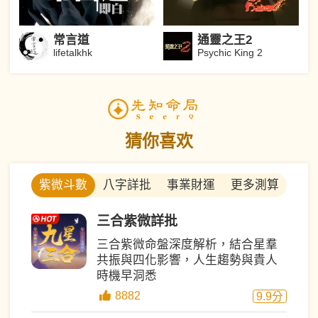
常言道
通靈之王2
lifetalkhk
Psychic King 2
猜你喜欢
八字詳批
事業財運
更多測算
紫微斗數
三合紫微詳批
三合紫微命盤深度解析，結合星羣
共振與四化影響，人生趨勢與貴人
時機早洞悉
8882
9.9
分