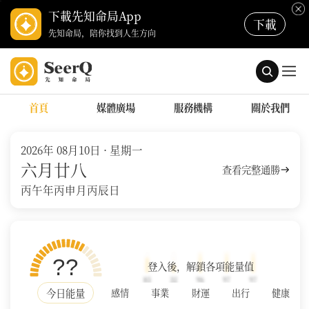
下載先知命局App
下載
先知命局，陪你找到人生方向
首頁
媒體廣場
服務機構
關於我們
2026年 08月10日
· 星期一
六月廿八
查看完整通勝
丙午年
丙申月
丙辰日
??
登入後，解鎖各項能量值
今日能量
感情
事業
財運
出行
健康