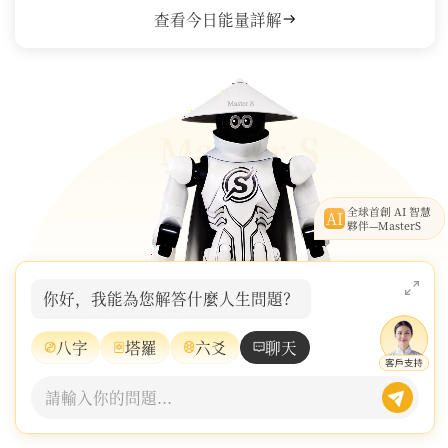
查看今日能量詳解
全球首創 AI 智慧
AI
夥伴—MasterS
你好，我能為您解答什麼人生問題？
八字
塔羅
六爻
聊天