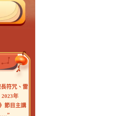
擅長符咒、雷
023年
》節目主講
…”