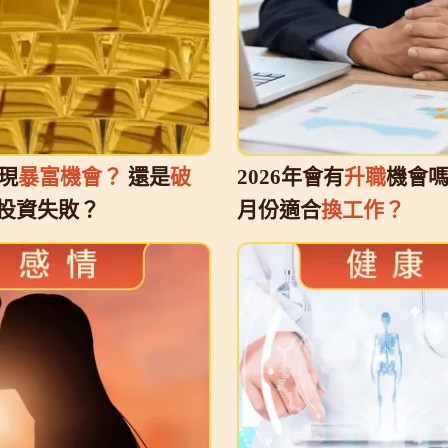
出現
暴富機會？
還是
破
2026年會有
升職
機會嗎
投資失敗？
月份適合
換工作？