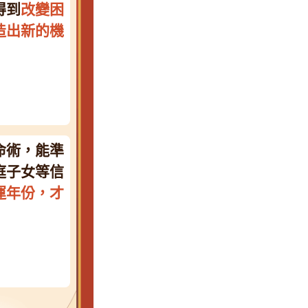
得到
改變困
造出新的機
命術，能準
庭子女等信
運年份，才