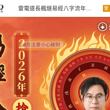
雷電道長楓燧易經八字流年運勢
繁
8月注意小心破財