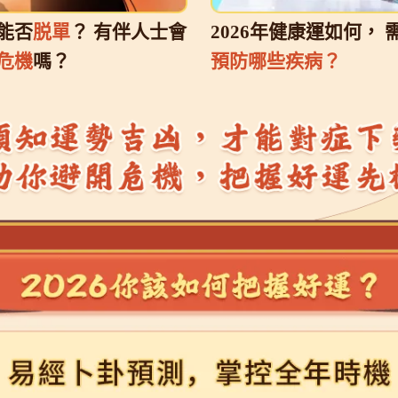
能否
脱單
？ 有伴人士會
2026年健康運如何， 
危機
嗎？
預防哪些疾病？