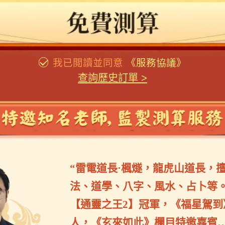
我已閲讀並同意
《服務協議》
查詢歷史訂單
>
“雷電道長·楓燧，龍虎山道長，
法、道學、八字、風水、占卜等。2
【通靈之王2】冠軍，《福星駕到
人，《玄來如此》欄目特邀嘉賓…